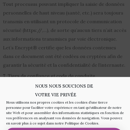
Tout processus pouvant impliquer la saisie de données
personnelles de haut niveau (santé, etc.) sera toujours
transmis en utilisant un protocole de communication
sécurisé (https://,…), de sorte qu’aucun tiers n’ait accès
aux informations transmises par voie électronique.
Let’s Encrypt® certifie que les données contenues
dans ce document ont été codées ou cryptées afin de
garantir la sécurité et la confidentialité de l’internaute.
7. Tiers de confiance et code de conduite
NOUS NOUS SOUCIONS DE
Le fournisseur dispose de l’accréditation « site web
VOTRE VIE PRIVÉE
médical accrédité » qui souscrit à un code de conduite
Nous utilisons nos propres cookies et les cookies d’une tierce
spécifique et qui peut être consulté, téléchargé et/ou
personne pour faciliter votre expérience en tant qu'utilisateur de notre
site Web et pour assembler des informations statistiques en fonction de
imprimé à partir de ce site web.
vos préférences en analysant vos données de navigation. Vous pouvez
en savoir plus à ce sujet dans notre Politique de Cookies.
8. Droit applicable et juridiction